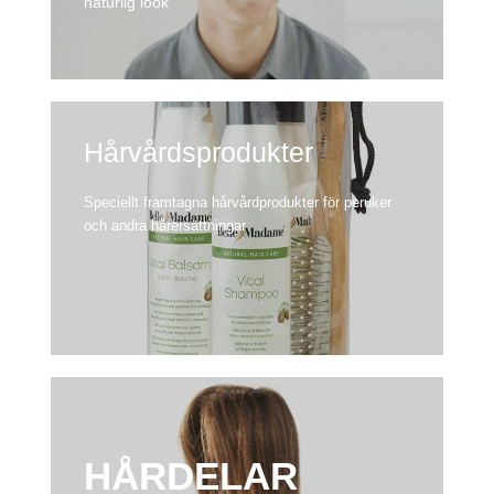
naturlig look
Hårvårdsprodukter
Speciellt framtagna hårvårdprodukter för peruker
och andra hårersättningar
HÅRDELAR