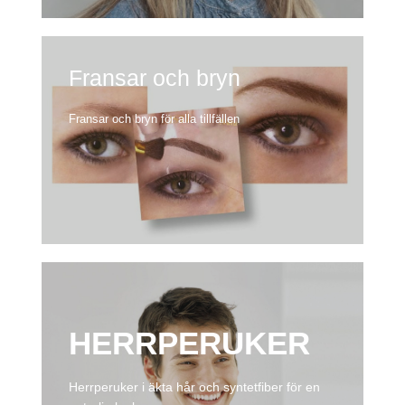
Fransar och bryn
Fransar och bryn för alla tillfällen
HERRPERUKER
Herrperuker i äkta hår och syntetfiber för en