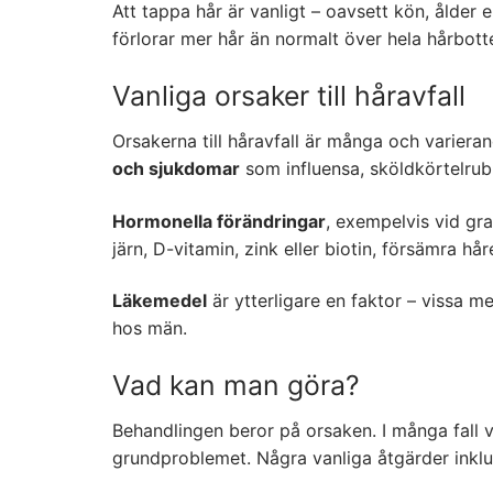
Att tappa hår är vanligt – oavsett kön, ålder ell
förlorar mer hår än normalt över hela hårbotte
Vanliga orsaker till håravfall
Orsakerna till håravfall är många och variera
och sjukdomar
som influensa, sköldkörtelru
Hormonella förändringar
, exempelvis vid gr
järn, D-vitamin, zink eller biotin, försämra håre
Läkemedel
är ytterligare en faktor – vissa med
hos män.
Vad kan man göra?
Behandlingen beror på orsaken. I många fall vä
grundproblemet. Några vanliga åtgärder inklu