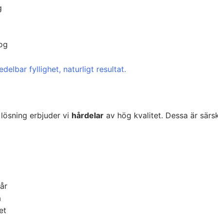
g
log
lbar fyllighet, naturligt resultat.
lösning erbjuder vi
hårdelar
av hög kvalitet. Dessa är särsk
hår
a
et