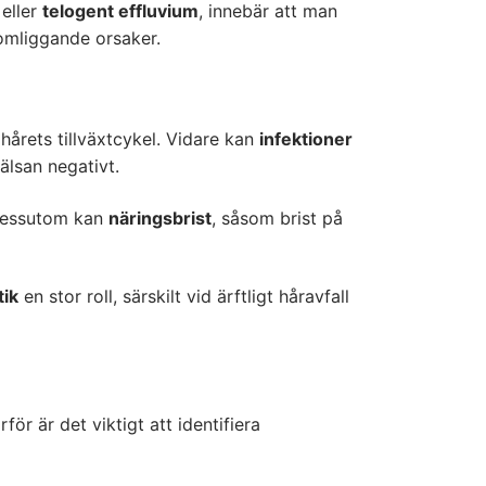
eller
telogent effluvium
, innebär att man
komliggande orsaker.
 hårets tillväxtcykel. Vidare kan
infektioner
lsan negativt.
. Dessutom kan
näringsbrist
, såsom brist på
tik
en stor roll, särskilt vid ärftligt håravfall
ör är det viktigt att identifiera