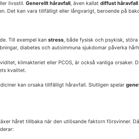
er livsstil.
Generellt håravfall
, även kallat
diffust håravfall
n. Det kan vara tillfälligt eller långvarigt, beroende på ba
nde. Till exempel kan
stress
, både fysisk och psykisk, störa
bbningar, diabetes och autoimmuna sjukdomar påverka hårhä
aviditet, klimakteriet eller PCOS, är också vanliga orsaker
ts kvalitet.
iciner kan orsaka tillfälligt håravfall. Slutligen spelar
gene
xer håret tillbaka när den utlösande faktorn försvinner. Därf
derar: