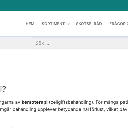
HEM
SORTIMENT
SKÖTSELRÅD
FRÅGOR 
i?
ingarna av
kemoterapi
(cellgiftsbehandling). För många pat
omgår behandling upplever betydande hårförlust, vilket på